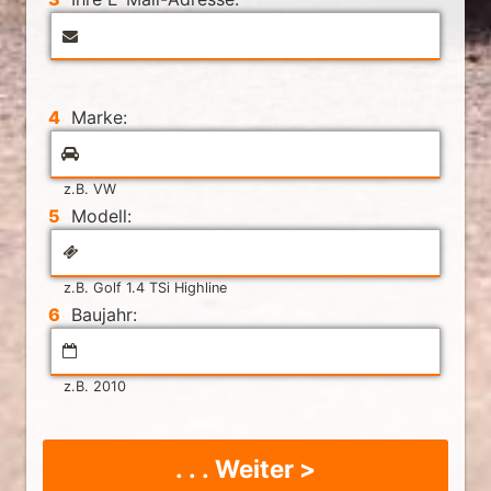
4
Marke:
z.B. VW
5
Modell:
z.B. Golf 1.4 TSi Highline
6
Baujahr:
z.B. 2010
. . . Weiter >