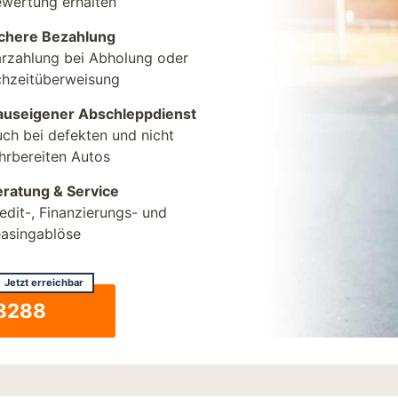
wertung erhalten
ichere Bezahlung
rzahlung bei Abholung oder
chzeitüberweisung
auseigener Abschleppdienst
ch bei defekten und nicht
hrbereiten Autos
ratung & Service
edit-, Finanzierungs- und
asingablöse
Jetzt erreichbar
8288