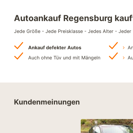
Autoankauf Regensburg kauft
Jede Größe - Jede Preisklasse - Jedes Alter - Jeder
Ankauf defekter Autos
An
Auch ohne Tüv und mit Mängeln
Au
Kundenmeinungen
lief perfekt. Von der
er den Bewertungsablauf bis hin