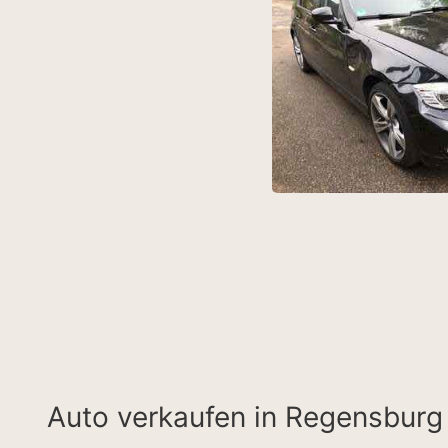
es klar strukturiert. Wir waren
hränkung höchstens zufrieden.
anten
Auto verkaufen in Regensburg