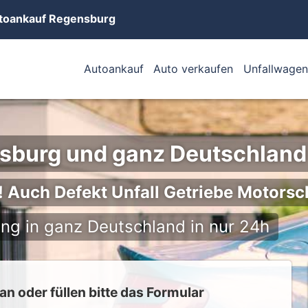
toankauf Regensburg
Autoankauf
Auto verkaufen
Unfallwagen
nsburg und ganz Deutschland
o! Auch Defekt Unfall Getriebe Motors
ng in ganz Deutschland in nur 24h
n oder füllen bitte das Formular